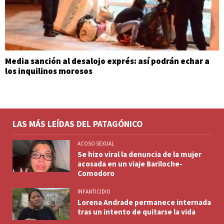
Media sanción al desalojo exprés: así podrán echar a
los inquilinos morosos
LAS MÁS LEÍDAS DEL PATAGÓNICO
ACOSO SEXUAL
Se hizo viral la denuncia de la mujer
acosada en un viaje Bariloche-
Comodoro
INFANTICIDIO
Lorena Andrade permanece internada
tras un intento de quitarse la vida