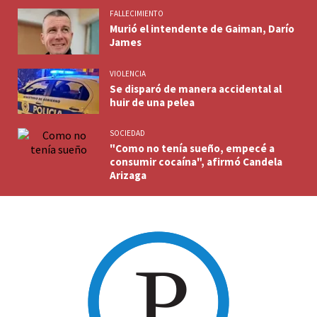
FALLECIMIENTO
Murió el intendente de Gaiman, Darío
James
VIOLENCIA
Se disparó de manera accidental al
huir de una pelea
SOCIEDAD
"Como no tenía sueño, empecé a
consumir cocaína", afirmó Candela
Arizaga