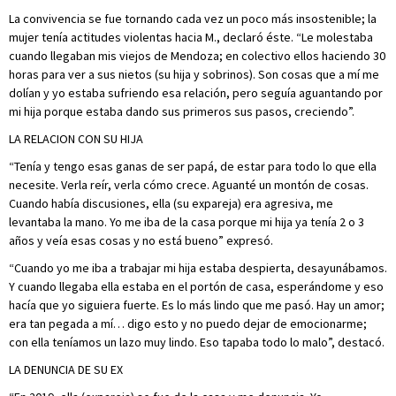
La convivencia se fue tornando cada vez un poco más insostenible; la
mujer tenía actitudes violentas hacia M., declaró éste. “Le molestaba
cuando llegaban mis viejos de Mendoza; en colectivo ellos haciendo 30
horas para ver a sus nietos (su hija y sobrinos). Son cosas que a mí me
dolían y yo estaba sufriendo esa relación, pero seguía aguantando por
mi hija porque estaba dando sus primeros sus pasos, creciendo”.
LA RELACION CON SU HIJA
“Tenía y tengo esas ganas de ser papá, de estar para todo lo que ella
necesite. Verla reír, verla cómo crece. Aguanté un montón de cosas.
Cuando había discusiones, ella (su expareja) era agresiva, me
levantaba la mano. Yo me iba de la casa porque mi hija ya tenía 2 o 3
años y veía esas cosas y no está bueno” expresó.
“Cuando yo me iba a trabajar mi hija estaba despierta, desayunábamos.
Y cuando llegaba ella estaba en el portón de casa, esperándome y eso
hacía que yo siguiera fuerte. Es lo más lindo que me pasó. Hay un amor;
era tan pegada a mí… digo esto y no puedo dejar de emocionarme;
con ella teníamos un lazo muy lindo. Eso tapaba todo lo malo”, destacó.
LA DENUNCIA DE SU EX