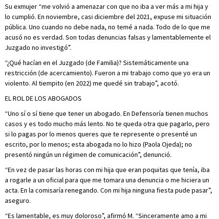
Su exmujer “me volvió a amenazar con que no iba a ver más a mi hija y
lo cumplió. En noviembre, casi diciembre del 2021, expuse mi situación
pública. Uno cuando no debe nada, no temé a nada. Todo de lo que me
acusó no es verdad. Son todas denuncias falsas y lamentablemente el
Juzgado no investigó”.
“¿Qué hacían en el Juzgado (de Familia)? Sistemáticamente una
restricción (de acercamiento). Fueron a mi trabajo como que yo era un
violento. Al tiempito (en 2022) me quedé sin trabajo”, acotó.
EL ROL DE LOS ABOGADOS
“Uno sí o sí tiene que tener un abogado. En Defensoría tienen muchos
casos y es todo mucho más lento. No te queda otra que pagarlo, pero
si lo pagas por lo menos queres que te represente o presenté un
escrito, por lo menos; esta abogada no lo hizo (Paola Ojeda); no
presentó ningún un régimen de comunicación”, denunció.
“En vez de pasar las horas con mi hija que eran poquitas que tenía, iba
a rogarle a un oficial para que me tomara una denuncia o me hiciera un
acta. En la comisaría renegando. Con mi hija ninguna fiesta pude pasar”,
aseguro.
“Es lamentable, es muy doloroso”, afirmó M. “Sinceramente amo a mi