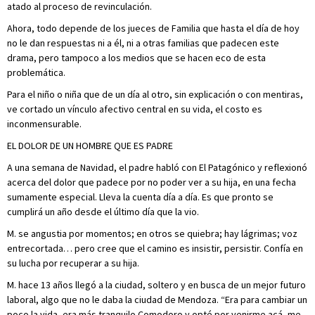
atado al proceso de revinculación.
Ahora, todo depende de los jueces de Familia que hasta el día de hoy
no le dan respuestas ni a él, ni a otras familias que padecen este
drama, pero tampoco a los medios que se hacen eco de esta
problemática.
Para el niño o niña que de un día al otro, sin explicación o con mentiras,
ve cortado un vínculo afectivo central en su vida, el costo es
inconmensurable.
EL DOLOR DE UN HOMBRE QUE ES PADRE
A una semana de Navidad, el padre habló con El Patagónico y reflexionó
acerca del dolor que padece por no poder ver a su hija, en una fecha
sumamente especial. Lleva la cuenta día a día. Es que pronto se
cumplirá un año desde el último día que la vio.
M. se angustia por momentos; en otros se quiebra; hay lágrimas; voz
entrecortada… pero cree que el camino es insistir, persistir. Confía en
su lucha por recuperar a su hija.
M. hace 13 años llegó a la ciudad, soltero y en busca de un mejor futuro
laboral, algo que no le daba la ciudad de Mendoza. “Era para cambiar un
poco la vida, era más tranquilo Comodoro y opté por venirme acá, me