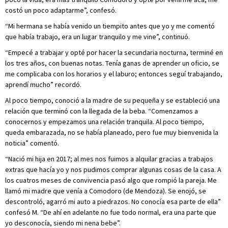
costó un poco adaptarme”, confesó.
“Mi hermana se había venido un tiempito antes que yo y me comentó
que había trabajo, era un lugar tranquilo y me vine”, continuó.
“Empecé a trabajar y opté por hacer la secundaria nocturna, terminé en
los tres años, con buenas notas. Tenía ganas de aprender un oficio, se
me complicaba con los horarios y el laburo; entonces seguí trabajando,
aprendí mucho” recordó.
Al poco tiempo, conoció a la madre de su pequeña y se estableció una
relación que terminó con la llegada de la beba. “Comenzamos a
conocernos y empezamos una relación tranquila. Al poco tiempo,
queda embarazada, no se había planeado, pero fue muy bienvenida la
noticia” comentó.
“Nació mi hija en 2017; al mes nos fuimos a alquilar gracias a trabajos
extras que hacía yo y nos pudimos comprar algunas cosas de la casa. A
los cuatros meses de convivencia pasó algo que rompió la pareja. Me
llamó mi madre que venía a Comodoro (de Mendoza). Se enojó, se
descontroló, agarró mi auto a piedrazos. No conocía esa parte de ella”
confesó M. “De ahí en adelante no fue todo normal, era una parte que
yo desconocía, siendo mi nena bebe”.