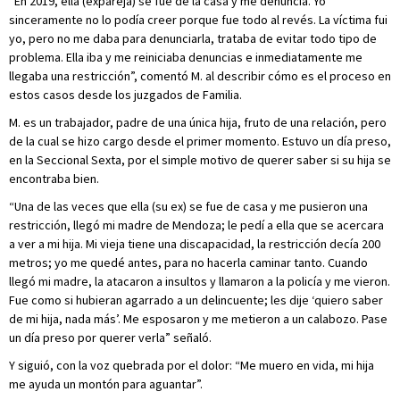
“En 2019, ella (expareja) se fue de la casa y me denuncia. Yo
sinceramente no lo podía creer porque fue todo al revés. La víctima fui
yo, pero no me daba para denunciarla, trataba de evitar todo tipo de
problema. Ella iba y me reiniciaba denuncias e inmediatamente me
llegaba una restricción”, comentó M. al describir cómo es el proceso en
estos casos desde los juzgados de Familia.
M. es un trabajador, padre de una única hija, fruto de una relación, pero
de la cual se hizo cargo desde el primer momento. Estuvo un día preso,
en la Seccional Sexta, por el simple motivo de querer saber si su hija se
encontraba bien.
“Una de las veces que ella (su ex) se fue de casa y me pusieron una
restricción, llegó mi madre de Mendoza; le pedí a ella que se acercara
a ver a mi hija. Mi vieja tiene una discapacidad, la restricción decía 200
metros; yo me quedé antes, para no hacerla caminar tanto. Cuando
llegó mi madre, la atacaron a insultos y llamaron a la policía y me vieron.
Fue como si hubieran agarrado a un delincuente; les dije ‘quiero saber
de mi hija, nada más’. Me esposaron y me metieron a un calabozo. Pase
un día preso por querer verla” señaló.
Y siguió, con la voz quebrada por el dolor: “Me muero en vida, mi hija
me ayuda un montón para aguantar”.