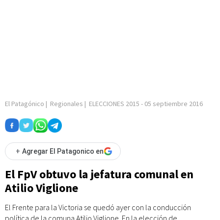
El Patagónico
|
Regionales
|
ELECCIONES 2015
-
05 septiembre 2016
+
Agregar El Patagonico en
El FpV obtuvo la jefatura comunal en
Atilio Viglione
El Frente para la Victoria se quedó ayer con la conducción
política de la comuna Atilio Viglione. En la elección de