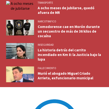
TRANSPORTE
A ocho meses de jubilarse, quedó
afuera de MR
NARCOTRAFICO
Comodorense cae en Morón durante
un secuestro de más de 36 kilos de
cocaína
INSEGURIDAD
La historia detrás del carrito
incendiado en Km 8: la Justicia bajo la
lupa
FALLECIMIENTO
Murió el abogado Miguel Criado
Arrieta, exfuncionario municipal