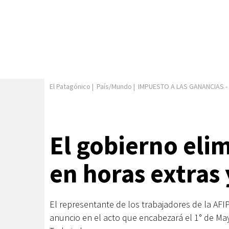
El Patagónico
|
País/Mundo
|
IMPUESTO A LAS GANANCIAS
-
El gobierno eli
en horas extras 
El representante de los trabajadores de la AFI
anuncio en el acto que encabezará el 1° de May