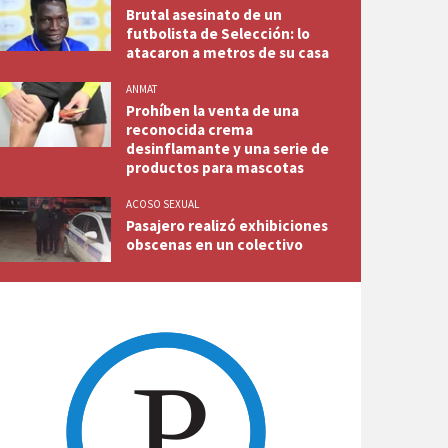
Brutal asesinato de un
futbolista de Selección: lo
atacaron a metros de su casa
ANMAT
Prohíben la venta de una
reconocida crema
desinflamante y una serie de
productos para mascotas
ACOSO SEXUAL
Pasajero realizó exhibiciones
obscenas en un colectivo