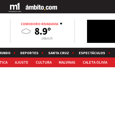
COMODORO RIVADAVIA
8.9°
16km/h
MUNDO
DEPORTES
SANTA CRUZ
ESPECTÁCULOS
TICA
AJUSTE
CULTURA
MALVINAS
CALETA OLIVIA