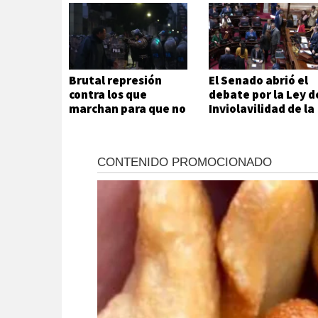
Brutal represión
El Senado abrió el
contra los que
debate por la Ley d
marchan para que no
Inviolavilidad de la
se venda la patria
Propiedad Privada