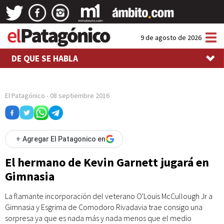
Tog
9 de agosto de 2026
nav
DE QUE SE HABLA
El Patagónico
-
08 septiembre 2016
+
Agregar El Patagonico en
El hermano de Kevin Garnett jugará en
Gimnasia
La flamante incorporación del veterano O'Louis McCullough Jr a
Gimnasia y Esgrima de Comodoro Rivadavia trae consigo una
sorpresa ya que es nada más y nada menos que el medio