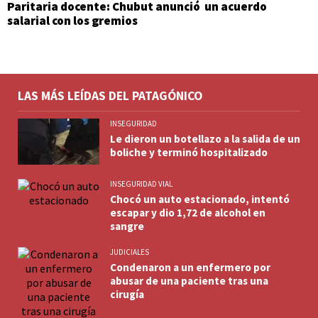
Paritaria docente: Chubut anunció un acuerdo
salarial con los gremios
LAS MÁS LEÍDAS DEL PATAGÓNICO
INSEGURIDAD
Le dieron un botellazo a la salida de un
boliche y terminó hospitalizado
INSEGURIDAD VIAL
Chocó un auto estacionado, intentó
escapar y dio 1,72 de alcohol en
sangre
JUDICIALES
Condenaron a un enfermero por
abusar de una paciente tras una
cirugía