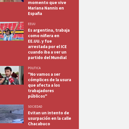
momento que vive
Mariana Nannis en
España
EEUU
Es argentina, trabaja
como niñera en
EE.UU. y fue
arrestada por el ICE
cuando iba a ver un
partido del Mundial
POLITICA
"No vamos a ser
cómplices de la usura
que afecta a los
trabajadores
públicos"
SOCIEDAD
Evitan un intento de
usurpación en la calle
Chacabuco