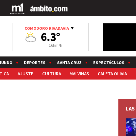
COMODORO RIVADAVIA
6.3°
16km/h
MUNDO
DEPORTES
SANTA CRUZ
ESPECTÁCULOS
TICA
AJUSTE
CULTURA
MALVINAS
CALETA OLIVIA
LAS