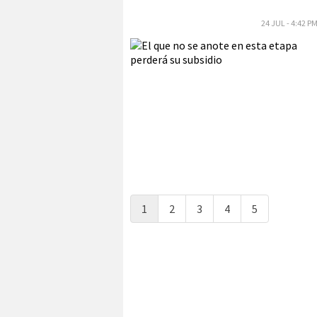
24 JUL - 4:42 P
1
2
3
4
5