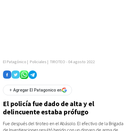
El Patagónico
|
Policiales
|
TIROTEO
-
04 agosto 2022
+
Agregar El Patagonico en
El policía fue dado de alta y el
delincuente estaba prófugo
Fue después del tiroteo en el Abásolo. El efectivo de la Brigada
de Investigaciones resultó herido con un disparo de arma de