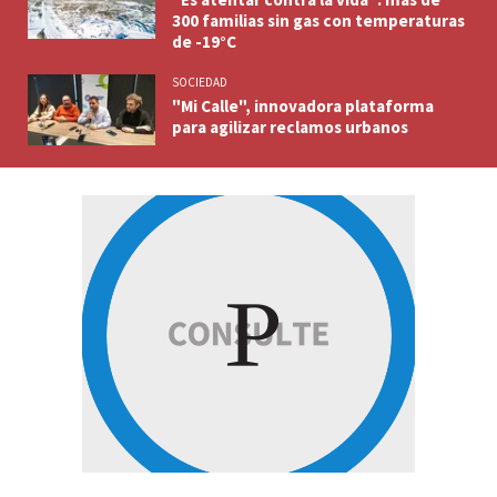
300 familias sin gas con temperaturas
de -19°C
SOCIEDAD
"Mi Calle", innovadora plataforma
para agilizar reclamos urbanos