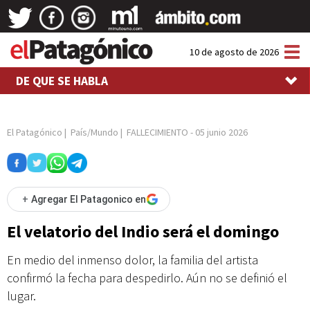
Tog
10 de agosto de 2026
nav
DE QUE SE HABLA
El Patagónico
|
País/Mundo
|
FALLECIMIENTO
-
05 junio 2026
+
Agregar El Patagonico en
El velatorio del Indio será el domingo
En medio del inmenso dolor, la familia del artista
confirmó la fecha para despedirlo. Aún no se definió el
lugar.