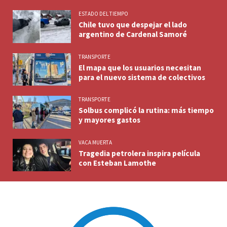
ESTADO DEL TIEMPO
Chile tuvo que despejar el lado
argentino de Cardenal Samoré
TRANSPORTE
El mapa que los usuarios necesitan
para el nuevo sistema de colectivos
TRANSPORTE
Solbus complicó la rutina: más tiempo
y mayores gastos
VACA MUERTA
Tragedia petrolera inspira película
con Esteban Lamothe