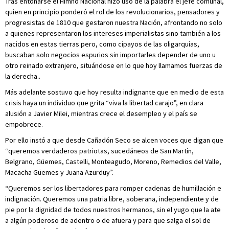
Tras entonarse el Himno Nacional hizo uso de la palabra el jefe comunal,
quien en principio ponderó el rol de los revolucionarios, pensadores y
progresistas de 1810 que gestaron nuestra Nación, afrontando no solo
a quienes representaron los intereses imperialistas sino también a los
nacidos en estas tierras pero, como cipayos de las oligarquías,
buscaban solo negocios espurios sin importarles depender de uno u
otro reinado extranjero, situándose en lo que hoy llamamos fuerzas de
la derecha..
Más adelante sostuvo que hoy resulta indignante que en medio de esta
crisis haya un individuo que grita “viva la libertad carajo”, en clara
alusión a Javier Milei, mientras crece el desempleo y el país se
empobrece.
Por ello instó a que desde Cañadón Seco se alcen voces que digan que
“queremos verdaderos patriotas, sucedáneos de San Martín,
Belgrano, Güemes, Castelli, Monteagudo, Moreno, Remedios del Valle,
Macacha Güemes y Juana Azurduy”.
“Queremos ser los libertadores para romper cadenas de humillación e
indignación. Queremos una patria libre, soberana, independiente y de
pie por la dignidad de todos nuestros hermanos, sin el yugo que la ate
a algún poderoso de adentro o de afuera y para que salga el sol de