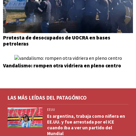
Protesta de desocupados de UOCRA en bases
petroleras
Vandalismo: rompen otra vidriera en pleno centro
LAS MÁS LEÍDAS DEL PATAGÓNICO
EEUU
Es argentina, trabaja como niñera en
EE.UU. y fue arrestada por el ICE
cuando iba a ver un partido del
Mundial