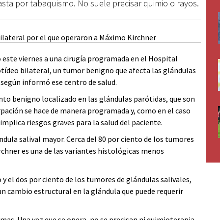
asta por tabaquismo. No suele precisar quimio o rayos.
este viernes a una cirugía programada en el Hospital
otídeo bilateral, un tumor benigno que afecta las glándulas
, según informó ese centro de salud.
nto benigno localizado en las glándulas parótidas, que son
irpación se hace de manera programada y, como en el caso
implica riesgos graves para la salud del paciente.
ndula salival mayor. Cerca del 80 por ciento de los tumores
irchner es una de las variantes histológicas menos
y el dos por ciento de los tumores de glándulas salivales,
un cambio estructural en la glándula que puede requerir
mas. Una vez que se opera, no se precisan ni quimioterapia