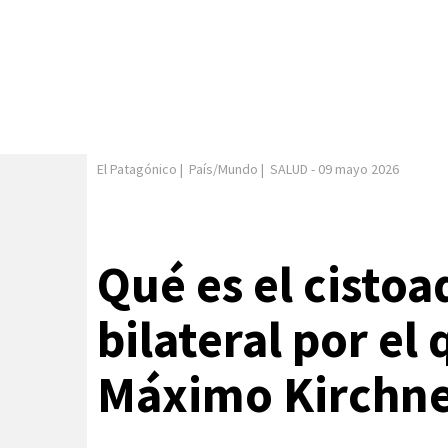
El Patagónico
|
País/Mundo
|
SALUD
-
09 mayo 2026
Qué es el cisto
bilateral por el
Máximo Kirchn