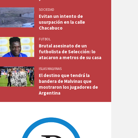
SOCIEDAD
Evitan un intento de
usurpación en la calle
Chacabuco
FUTBOL
Brutal asesinato de un
futbolista de Selección: lo
atacaron a metros de su casa
ISLAS MALVINAS
El destino que tendrá la
bandera de Malvinas que
mostraron los jugadores de
Argentina