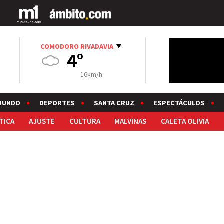
COMODORO RIVADAVIA
4°
16km/h
MUNDO
DEPORTES
SANTA CRUZ
ESPECTÁCULOS
TICA
AJUSTE
CULTURA
MALVINAS
CALETA OLIVIA