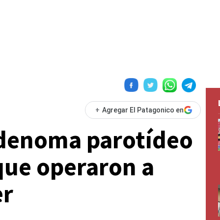
+
Agregar El Patagonico en
adenoma parotídeo
 que operaron a
er