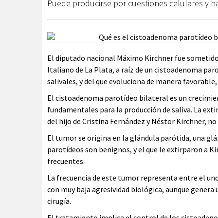
Puede producirse por cuestiones celulares y h
El diputado nacional Máximo Kirchner fue sometido 
Italiano de La Plata, a raíz de un cistoadenoma par
salivales, y del que evoluciona de manera favorable
El cistoadenoma parotídeo bilateral es un crecimie
fundamentales para la producción de saliva. La ext
del hijo de Cristina Fernández y Néstor Kirchner, no 
El tumor se origina en la glándula parótida, una glá
parotídeos son benignos, y el que le extirparon a K
frecuentes.
La frecuencia de este tumor representa entre el uno 
con muy baja agresividad biológica, aunque genera 
cirugía.
El tratamiento implica el control de los cistoadeno