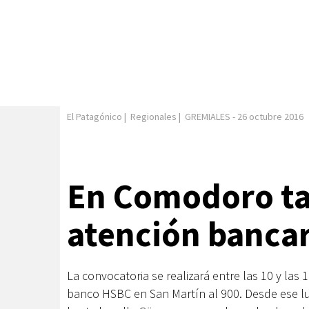
El Patagónico
|
Regionales
|
GREMIALES
-
26 octubre 2016
En Comodoro t
atención bancar
La convocatoria se realizará entre las 10 y las 
banco HSBC en San Martín al 900. Desde ese lu