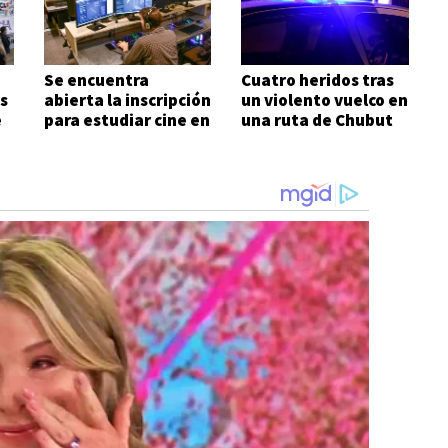
Se encuentra
Cuatro heridos tras
s
abierta la inscripción
un violento vuelco en
e
para estudiar cine en
una ruta de Chubut
Comodoro