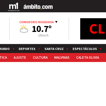
COMODORO RIVADAVIA
10.7°
25km/h
MUNDO
DEPORTES
SANTA CRUZ
ESPECTÁCULOS
TICA
AJUSTE
CULTURA
MALVINAS
CALETA OLIVIA