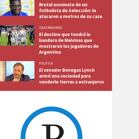
Brutal asesinato de un
futbolista de Selección: lo
atacaron a metros de su casa
ISLAS MALVINAS
El destino que tendrá la
bandera de Malvinas que
mostraron los jugadores de
Argentina
POLITICA
El senador Benegas Lynch
armó una sociedad para
venderle tierras a extranjeros