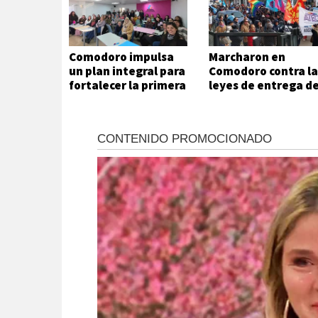
Comodoro impulsa
Marcharon en
un plan integral para
Comodoro contra la
fortalecer la primera
leyes de entrega d
infancia
Javier Milei