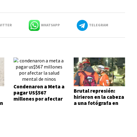
ITTER
WHATSAPP
TELEGRAM
Condenaron a Meta a
Brutal represión:
pagar US$567
hirieron en la cabeza
millones por afectar
on
a una fotógrafa en
la salud mental de
las inmediaciones
niños
del Congreso