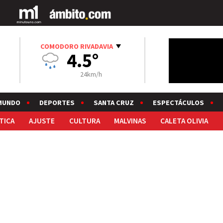
COMODORO RIVADAVIA
4.5°
24km/h
MUNDO
DEPORTES
SANTA CRUZ
ESPECTÁCULOS
TICA
AJUSTE
CULTURA
MALVINAS
CALETA OLIVIA