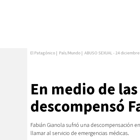
El Patagónico
|
País/Mundo
|
ABUSO SEXUAL
-
24 diciembre
En medio de las
descompensó Fa
Fabián Gianola sufrió una descompensación en 
llamar al servicio de emergencias médicas.