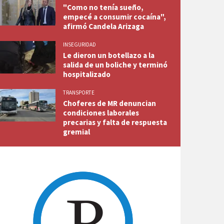
"Como no tenía sueño,
empecé a consumir cocaína",
afirmó Candela Arizaga
INSEGURIDAD
Le dieron un botellazo a la
salida de un boliche y terminó
hospitalizado
TRANSPORTE
Choferes de MR denuncian
condiciones laborales
precarias y falta de respuesta
gremial