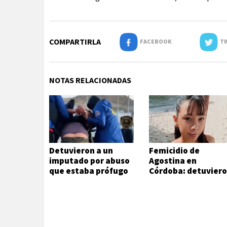
COMPARTIRLA
FACEBOOK
TW
NOTAS RELACIONADAS
Detuvieron a un
Femicidio de
imputado por abuso
Agostina en
que estaba prófugo
Córdoba: detuvier
a dos inquilinos de
Barrelier