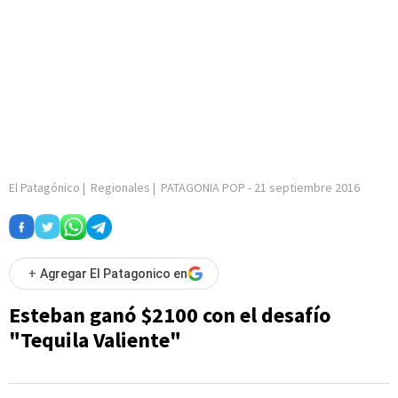
El Patagónico
|
Regionales
|
PATAGONIA POP
-
21 septiembre 2016
+
Agregar El Patagonico en
Esteban ganó $2100 con el desafío
"Tequila Valiente"