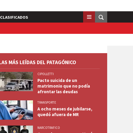
CLASIFICADOS
LAS MÁS LEÍDAS DEL PATAGÓNICO
CIPOLLETTI
Pacto suicida de un
matrimonio que no podía
afrontar las deudas
TRANSPORTE
A ocho meses de jubilarse,
quedó afuera de MR
NARCOTRAFICO