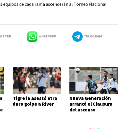
os equipos de cada rama ascenderán al Torneo Nacional
ITTER
WHATSAPP
TELEGRAM
n
Tigre le asestó otro
Nueva Generación
duro golpe a River
arrancó el Clausura
de
del ascenso
ganándole al
campeón