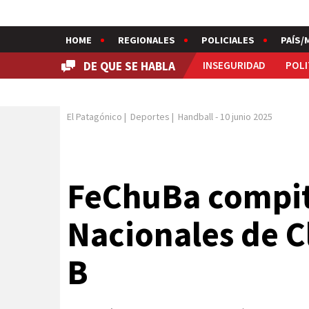
HOME
REGIONALES
POLICIALES
PAÍS/
DE QUE SE HABLA
INSEGURIDAD
POLI
El Patagónico
|
Deportes
|
Handball
-
10 junio 2025
FeChuBa compit
Nacionales de C
B