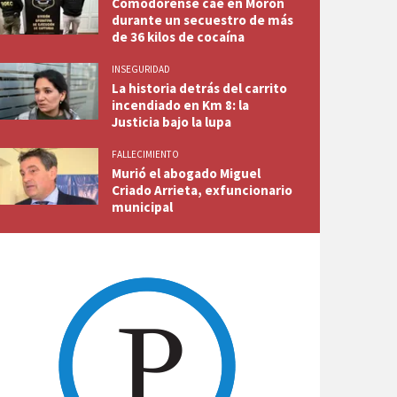
Comodorense cae en Morón
durante un secuestro de más
de 36 kilos de cocaína
INSEGURIDAD
La historia detrás del carrito
incendiado en Km 8: la
Justicia bajo la lupa
FALLECIMIENTO
Murió el abogado Miguel
Criado Arrieta, exfuncionario
municipal