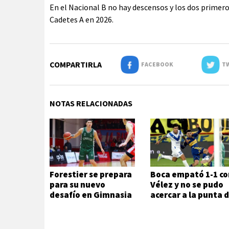
En el Nacional B no hay descensos y los dos primer
Cadetes A en 2026.
COMPARTIRLA
FACEBOOK
TW
NOTAS RELACIONADAS
Forestier se prepara
Boca empató 1-1 co
para su nuevo
Vélez y no se pudo
desafío en Gimnasia
acercar a la punta 
la Zona A