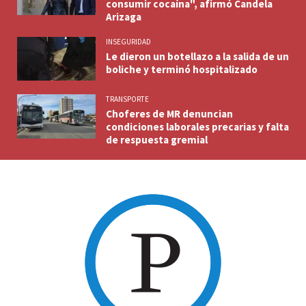
consumir cocaína", afirmó Candela
Arizaga
INSEGURIDAD
Le dieron un botellazo a la salida de un
boliche y terminó hospitalizado
TRANSPORTE
Choferes de MR denuncian
condiciones laborales precarias y falta
de respuesta gremial