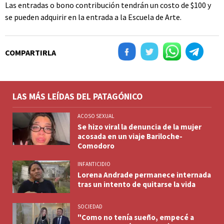
Las entradas o bono contribución tendrán un costo de $100 y
se pueden adquirir en la entrada a la Escuela de Arte.
COMPARTIRLA
LAS MÁS LEÍDAS DEL PATAGÓNICO
ACOSO SEXUAL
Se hizo viral la denuncia de la mujer
acosada en un viaje Bariloche-
Comodoro
INFANTICIDIO
Lorena Andrade permanece internada
tras un intento de quitarse la vida
SOCIEDAD
"Como no tenía sueño, empecé a