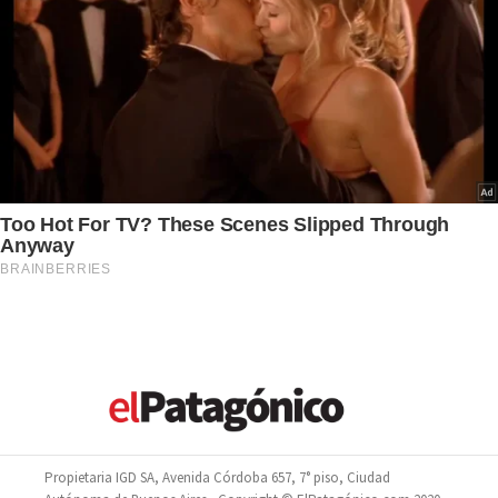
Propietaria IGD SA, Avenida Córdoba 657, 7° piso, Ciudad