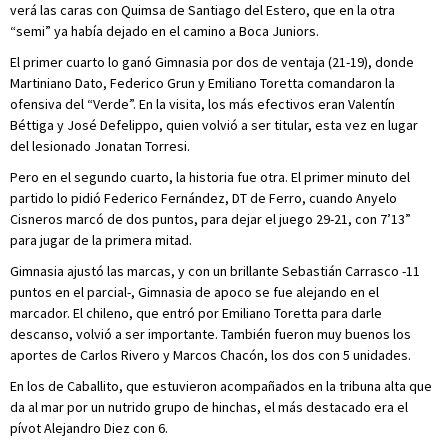
verá las caras con Quimsa de Santiago del Estero, que en la otra
“semi” ya había dejado en el camino a Boca Juniors.
El primer cuarto lo ganó Gimnasia por dos de ventaja (21-19), donde
Martiniano Dato, Federico Grun y Emiliano Toretta comandaron la
ofensiva del “Verde”. En la visita, los más efectivos eran Valentín
Béttiga y José Defelippo, quien volvió a ser titular, esta vez en lugar
del lesionado Jonatan Torresi.
Pero en el segundo cuarto, la historia fue otra. El primer minuto del
partido lo pidió Federico Fernández, DT de Ferro, cuando Anyelo
Cisneros marcó de dos puntos, para dejar el juego 29-21, con 7’13”
para jugar de la primera mitad.
Gimnasia ajustó las marcas, y con un brillante Sebastián Carrasco -11
puntos en el parcial-, Gimnasia de apoco se fue alejando en el
marcador. El chileno, que entró por Emiliano Toretta para darle
descanso, volvió a ser importante. También fueron muy buenos los
aportes de Carlos Rivero y Marcos Chacón, los dos con 5 unidades.
En los de Caballito, que estuvieron acompañados en la tribuna alta que
da al mar por un nutrido grupo de hinchas, el más destacado era el
pívot Alejandro Diez con 6.