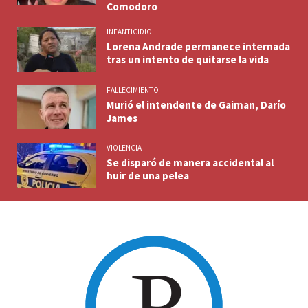
Comodoro
INFANTICIDIO
Lorena Andrade permanece internada
tras un intento de quitarse la vida
FALLECIMIENTO
Murió el intendente de Gaiman, Darío
James
VIOLENCIA
Se disparó de manera accidental al
huir de una pelea