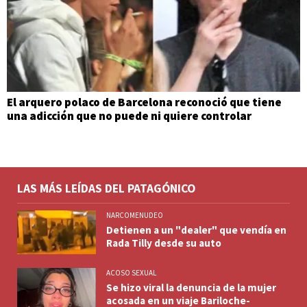
El arquero polaco de Barcelona reconoció que tiene
una adicción que no puede ni quiere controlar
LAS MÁS LEÍDAS DEL PATAGÓNICO
NARCOMENUDEO
Detienen a un "dealer" que vendía en
Rada Tilly desde su auto
ACOSO SEXUAL
Se hizo viral la denuncia de la mujer
acosada en un viaje Bariloche-