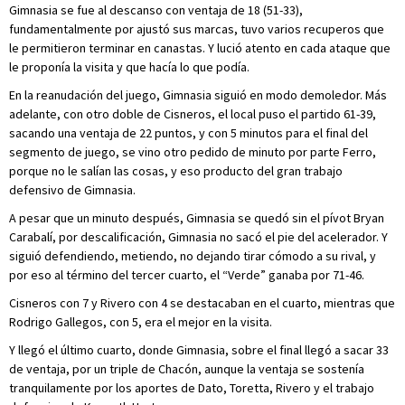
Gimnasia se fue al descanso con ventaja de 18 (51-33),
fundamentalmente por ajustó sus marcas, tuvo varios recuperos que
le permitieron terminar en canastas. Y lució atento en cada ataque que
le proponía la visita y que hacía lo que podía.
En la reanudación del juego, Gimnasia siguió en modo demoledor. Más
adelante, con otro doble de Cisneros, el local puso el partido 61-39,
sacando una ventaja de 22 puntos, y con 5 minutos para el final del
segmento de juego, se vino otro pedido de minuto por parte Ferro,
porque no le salían las cosas, y eso producto del gran trabajo
defensivo de Gimnasia.
A pesar que un minuto después, Gimnasia se quedó sin el pívot Bryan
Carabalí, por descalificación, Gimnasia no sacó el pie del acelerador. Y
siguió defendiendo, metiendo, no dejando tirar cómodo a su rival, y
por eso al término del tercer cuarto, el “Verde” ganaba por 71-46.
Cisneros con 7 y Rivero con 4 se destacaban en el cuarto, mientras que
Rodrigo Gallegos, con 5, era el mejor en la visita.
Y llegó el último cuarto, donde Gimnasia, sobre el final llegó a sacar 33
de ventaja, por un triple de Chacón, aunque la ventaja se sostenía
tranquilamente por los aportes de Dato, Toretta, Rivero y el trabajo