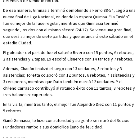
defensivo de Kenneth Horton.
De esa manera, Gimnasia terminó demoliendo a Ferro 88-54, llegó a una
nueva final de Liga Nacional, en donde lo espera Quimsa. “La Fusión”
fue el mejor de la fase regular, mientras que Gimnasia terminó
segundo, los dos con el mismo récord (24-12). Se viene una gran final,
que será al mejor de siete partidos y que arrancará este sábado en el
estadio Ciudad.
El goleador del partido fue el salteño Rivero con 15 puntos, 6 rebotes,
2 asistencias y 2 tapas. Lo escoltó Cisneros con 14 tantos y 7 rebotes.
Además, Chacón finalizó el juego con 13 unidades, 5 rebotes y 3
asistencias; Toretta colaboró con 12 puntos, 6 rebotes, 4 asistencias y
3 recuperos, mientras que Dato también marcó 12 unidades. Y el
chileno Carrasco contribuyó al rotundo éxito con 11 tantos, 3 rebotes y
tres balones recuperados.
En la visita, mientras tanto, el mejor fue Alejandro Diez con 11 puntos y
5 rebotes,
Ganó Gimnasia, lo hizo con autoridad y su gente se retiró del Socios
Fundadores rumbo a sus domicilios lleno de felicidad.
……………..