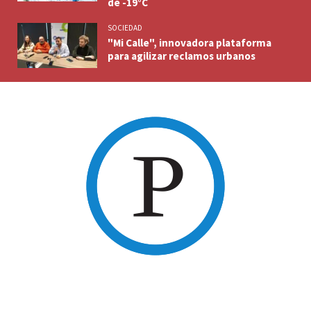
de -19°C
SOCIEDAD
"Mi Calle", innovadora plataforma
para agilizar reclamos urbanos