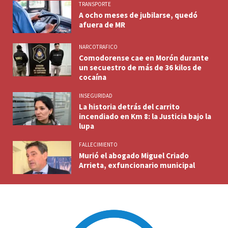
TRANSPORTE
A ocho meses de jubilarse, quedó
afuera de MR
NARCOTRAFICO
Comodorense cae en Morón durante
un secuestro de más de 36 kilos de
cocaína
INSEGURIDAD
La historia detrás del carrito
incendiado en Km 8: la Justicia bajo la
lupa
FALLECIMIENTO
Murió el abogado Miguel Criado
Arrieta, exfuncionario municipal