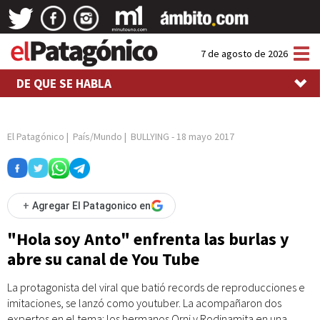
Tog
7 de agosto de 2026
nav
DE QUE SE HABLA
El Patagónico
|
País/Mundo
|
BULLYING
-
18 mayo 2017
+
Agregar El Patagonico en
"Hola soy Anto" enfrenta las burlas y
abre su canal de You Tube
La protagonista del viral que batió records de reproducciones e
imitaciones, se lanzó como youtuber. La acompañaron dos
expertos en el tema: los hermanos Orni y Rodinamita en una