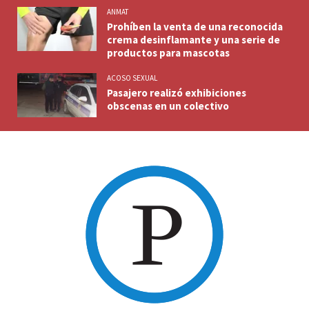
ANMAT
Prohíben la venta de una reconocida
crema desinflamante y una serie de
productos para mascotas
ACOSO SEXUAL
Pasajero realizó exhibiciones
obscenas en un colectivo