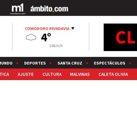
COMODORO RIVADAVIA
4°
16km/h
MUNDO
DEPORTES
SANTA CRUZ
ESPECTÁCULOS
TICA
AJUSTE
CULTURA
MALVINAS
CALETA OLIVIA