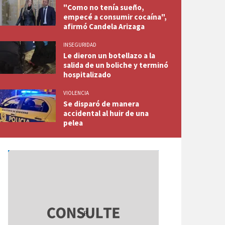
"Como no tenía sueño,
empecé a consumir cocaína",
afirmó Candela Arizaga
INSEGURIDAD
Le dieron un botellazo a la
salida de un boliche y terminó
hospitalizado
VIOLENCIA
Se disparó de manera
accidental al huir de una
pelea