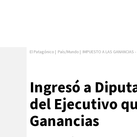
El Patagónico
|
País/Mundo
|
IMPUESTO A LAS GANANCIAS
-
Ingresó a Diput
del Ejecutivo q
Ganancias