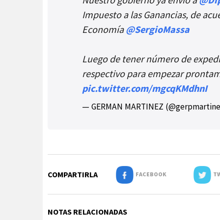
Impuesto a las Ganancias, de acue
Economía
@SergioMassa
Luego de tener número de expedie
respectivo para empezar prontam
pic.twitter.com/mgcqKMdhnI
— GERMAN MARTINEZ (@gerpmartin
COMPARTIRLA
FACEBOOK
TW
NOTAS RELACIONADAS