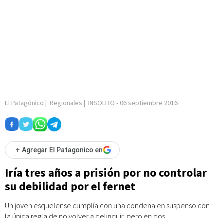
El Patagónico
|
Regionales
|
INSOLITO
-
06 septiembre 2016
+
Agregar El Patagonico en
Iría tres años a prisión por no controlar
su debilidad por el fernet
Un joven esquelense cumplía con una condena en suspenso con
la única regla de no volver a delinquir, pero en dos