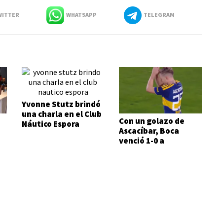
ITTER
WHATSAPP
TELEGRAM
Yvonne Stutz brindó
una charla en el Club
Con un golazo de
Náutico Espora
Ascacíbar, Boca
venció 1-0 a
Estudiantes