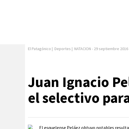
El Patagónico
|
Deportes
|
NATACION
-
29 septiembre 2016
Juan Ignacio Pe
el selectivo par