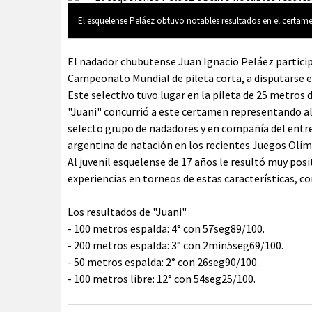
El esquelense Peláez obtuvo notables resultados en el certame
El nadador chubutense Juan Ignacio Peláez participó
Campeonato Mundial de pileta corta, a disputarse en
Este selectivo tuvo lugar en la pileta de 25 metros 
"Juani" concurrió a este certamen representando al
selecto grupo de nadadores y en compañía del entre
argentina de natación en los recientes Juegos Olím
Al juvenil esquelense de 17 años le resultó muy posi
experiencias en torneos de estas características, co
Los resultados de "Juani"
- 100 metros espalda: 4° con 57seg89/100.
- 200 metros espalda: 3° con 2min5seg69/100.
- 50 metros espalda: 2° con 26seg90/100.
- 100 metros libre: 12° con 54seg25/100.