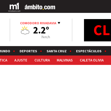
COMODORO RIVADAVIA
2.2°
7km/h
MUNDO
DEPORTES
SANTA CRUZ
ESPECTÁCULOS
TICA
AJUSTE
CULTURA
MALVINAS
CALETA OLIVIA