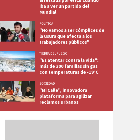
arrestada por el ICE cuando
iba a ver un partido del
Mundial
POLITICA
"No vamos a ser cómplices de
la usura que afecta a los
trabajadores públicos"
TIERRA DEL FUEGO
"Es atentar contra la vida":
más de 300 familias sin gas
con temperaturas de -19°C
SOCIEDAD
"Mi Calle", innovadora
plataforma para agilizar
reclamos urbanos