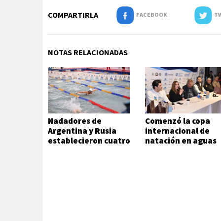
COMPARTIRLA
FACEBOOK
TW
NOTAS RELACIONADAS
Nadadores de
Comenzó la copa
Argentina y Rusia
internacional de
establecieron cuatro
natación en aguas
records
frías