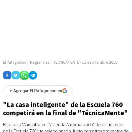
El Patagónico
|
Regionales
|
TECNICAMENTE
-
11 septiembre 2016
+
Agregar El Patagonico en
"La casa inteligente" de la Escuela 760
competirá en la final de "TécnicaMente"
El trabajo "AnimaDomus Vivienda Automatizada" de estudiantes
de la Escuela 760 fue seleccionado, junto con otros proyectos de