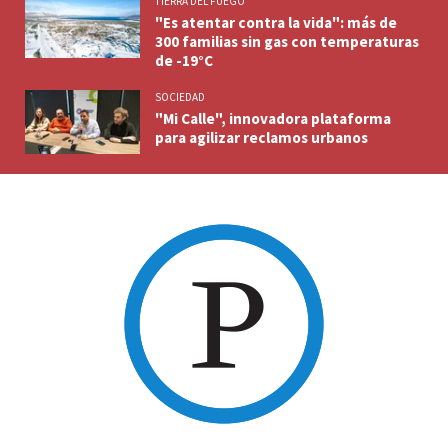
TIERRA DEL FUEGO
"Es atentar contra la vida": más de
300 familias sin gas con temperaturas
de -19°C
SOCIEDAD
"Mi Calle", innovadora plataforma
para agilizar reclamos urbanos