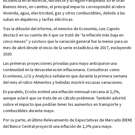
incidencia en el Noreste, Noroeste y la región Pampeana. En el Gran
Buenos Aires, en cambio, el principal impacto correspondió al rubro
Vivienda, agua, electricidad, gas y otros combustibles, debido a las
subas en alquileres y tarifas eléctricas.
Tras la difusión del informe, el ministro de Economía, Luis Caputo
destacó en su cuenta de X que se trató de “la inflación más baja en
cinco meses” y sostuvo que la variación general fue la menor para un
mes de abril desde el inicio de la serie estadística de 2017, excluyendo
2020.
Las primeras proyecciones privadas para mayo anticiparon una
continuidad en la desaceleración inflacionaria. Consultoras como
EconViews, LCG y Analytica señalaron que durante la primera semana
del mes el rubro Alimentos y bebidas mostró escasas variaciones.
En paralelo, EcoGo estimó una inflación mensual cercana al 2,2%,
aunque aclaró que se trata de un cálculo preliminar. También advirtió
sobre el impacto que podrían tener los aumentos en transporte y
combustibles durante mayo.
Por su parte, el último Relevamiento de Expectativas de Mercado (REM)
del Banco Central proyectó una inflación de 2,3% para mayo.