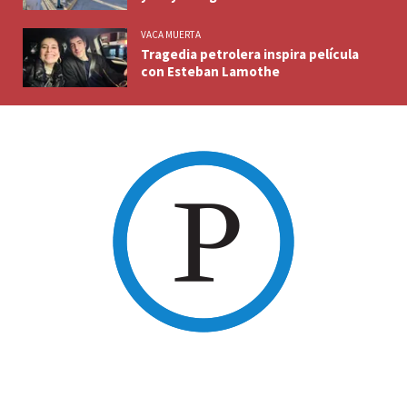
VACA MUERTA
Tragedia petrolera inspira película
con Esteban Lamothe