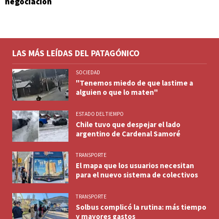
negociación
LAS MÁS LEÍDAS DEL PATAGÓNICO
SOCIEDAD
"Tenemos miedo de que lastime a
alguien o que lo maten"
ESTADO DEL TIEMPO
Chile tuvo que despejar el lado
argentino de Cardenal Samoré
TRANSPORTE
El mapa que los usuarios necesitan
para el nuevo sistema de colectivos
TRANSPORTE
Solbus complicó la rutina: más tiempo
y mayores gastos