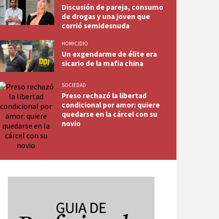
Discusión de pareja, consumo
de drogas y una joven que
corrió semidesnuda
HOMICIDIO
Un exgendarme de élite era
sicario de la mafia china
SOCIEDAD
Preso rechazó la libertad
condicional por amor: quiere
quedarse en la cárcel con su
novio