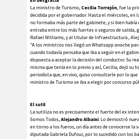
En desgracia
La ministro de Turismo,
Cecilia Torrejón
, fue la p
decidida por el gobernador. Hasta el miércoles, en
no formaba más parte del gabinete, y si bien había
entraba entre los más fuertes o seguros de salida, g
Rafael Williams, y al titular de Infraestructura , Al
"A los ministros nos llegó un Whatsapp anoche par
cuando todavía pensaba que iba a seguir en el gabi
dispuesta a aceptar la decisión del conductor. Su rea
misma que tenía en lo previo y así, Cecilia, dejó su 
periodista que, en vivo, quiso consultarle por lo qu
ministro de Turismo se iba a elegir por concurso púb
El sutil
La sutiliza no es precisamente el fuerte del ex int
Somos Todos,
Alejandro Albaini
. Lo demostró nue
en torno a los fueros, un día antes de conocerse la 
diputada Gabriela Dufour, por lo sucedido con los ba