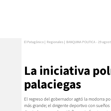
El Patagónico
|
Regionales
|
BANQUINA POLITICA
-
29 agost
La iniciativa pol
palaciegas
El regreso del gobernador agitó la modorra pol
más grande; el dirigente deportivo con sueños 