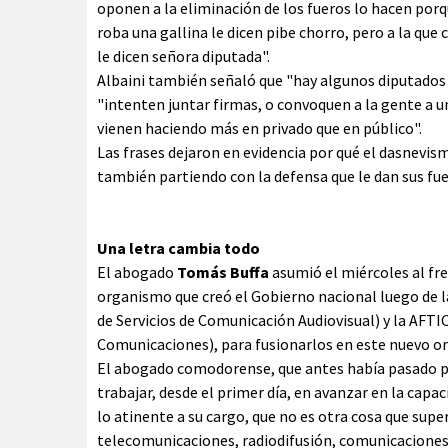
oponen a la eliminación de los fueros lo hacen porq
roba una gallina le dicen pibe chorro, pero a la qu
le dicen señora diputada".
Albaini también señaló que "hay algunos diputados d
"intenten juntar firmas, o convoquen a la gente a 
vienen haciendo más en privado que en público".
Las frases dejaron en evidencia por qué el dasnevis
también partiendo con la defensa que le dan sus fuer
Una letra cambia todo
El abogado
Tomás Buffa
asumió el miércoles al fr
organismo que creó el Gobierno nacional luego de l
de Servicios de Comunicación Audiovisual) y la AFTI
Comunicaciones), para fusionarlos en este nuevo o
El abogado comodorense, que antes había pasado po
trabajar, desde el primer día, en avanzar en la capac
lo atinente a su cargo, que no es otra cosa que supe
telecomunicaciones, radiodifusión, comunicaciones mó