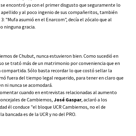
o se encontró ya con el primer disgusto que seguramente lo
u apellido y al poco ingenio de sus compañeritos, también
l 3: "Mufa asumió en el Enarcom", decía el zócalo que al
o ninguna gracia.
biemos de Chubut, nunca estuvieron bien. Como sucedió en
caso se trató más de un matrimonio por conveniencia que en
compartida. Sólo basta recordar lo que costó sellar la
ó fuera del tiempo legal requerido, para tener en claro que
bien ni nunca se acomodará.
comentar cuando en entrevistas relacionadas al aumento
e concejales de Cambiemos,
José Gaspar
, aclaró a los
lidad él conduce "el bloque UCR Cambiemos, no el de
la bancada es de la UCR y no del PRO.