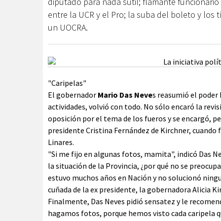
diputado para nada sutil; flamante funcionario 
entre la UCR y el Pro; la suba del boleto y los
un UOCRA.
"Caripelas"
El gobernador
Mario Das Neve
s reasumió el poder 
actividades, volvió con todo. No sólo encaró la revi
oposición por el tema de los fueros y se encargó, p
presidente Cristina Fernández de Kirchner, cuando fu
Linares.
"Si me fijo en algunas fotos, mamita", indicó Das Ne
la situación de la Provincia, ¿por qué no se preocu
estuvo muchos años en Nación y no solucionó ningun
cuñada de la ex presidente, la gobernadora Alicia Kir
Finalmente, Das Neves pidió sensatez y le recomendó
hagamos fotos, porque hemos visto cada caripela qu