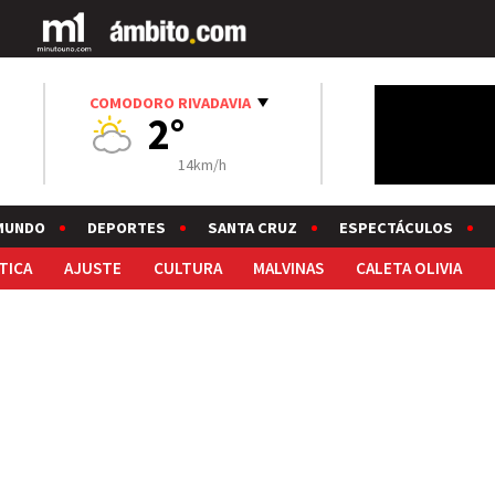
COMODORO RIVADAVIA
2°
14km/h
MUNDO
DEPORTES
SANTA CRUZ
ESPECTÁCULOS
TICA
AJUSTE
CULTURA
MALVINAS
CALETA OLIVIA