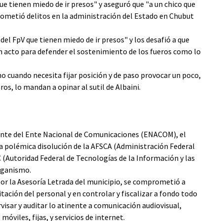
ue tienen miedo de ir presos" y aseguró que "a un chico que
e cometió delitos en la administración del Estado en Chubut
el FpV que tienen miedo de ir presos" y los desafió a que
un acto para defender el sostenimiento de los fueros como lo
mo cuando necesita fijar posición y de paso provocar un poco,
os, lo mandan a opinar al sutil de Albaini.
ente del Ente Nacional de Comunicaciones (ENACOM), el
a polémica disolución de la AFSCA (Administración Federal
C (Autoridad Federal de Tecnologías de la Información y las
rganismo.
r la Asesoría Letrada del municipio, se comprometió a
itación del personal y en controlar y fiscalizar a fondo todo
rvisar y auditar lo atinente a comunicación audiovisual,
viles, fijas, y servicios de internet.