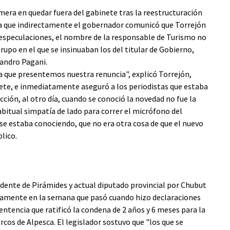
rimera en quedar fuera del gabinete tras la reestructuración
 la que indirectamente el gobernador comunicó que Torrejón
 especulaciones, el nombre de la responsable de Turismo no
rupo en el que se insinuaban los del titular de Gobierno,
ejandro Pagani.
a que presentemos nuestra renuncia", explicó Torrejón,
nete, e inmediatamente aseguró a los periodistas que estaba
cción, al otro día, cuando se conoció la novedad no fue la
habitual simpatía de lado para correr el micrófono del
e se estaba conociendo, que no era otra cosa de que el nuevo
lico.
endente de Pirámides y actual diputado provincial por Chubut
vamente en la semana que pasó cuando hizo declaraciones
sentencia que ratificó la condena de 2 años y 6 meses para la
rcos de Alpesca. El legislador sostuvo que "los que se