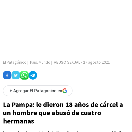
El Patagónico
|
País/Mundo
|
ABUSO SEXUAL
-
27 agosto 2021
+
Agregar El Patagonico en
La Pampa: le dieron 18 años de cárcel a
un hombre que abusó de cuatro
hermanas