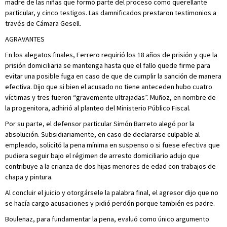
madre de las niñas que formó parte del proceso como querellante
particular, y cinco testigos. Las damnificados prestaron testimonios a
través de Cámara Gesell.
AGRAVANTES
En los alegatos finales, Ferrero requirió los 18 años de prisión y que la
prisión domiciliaria se mantenga hasta que el fallo quede firme para
evitar una posible fuga en caso de que de cumplir la sanción de manera
efectiva. Dijo que si bien el acusado no tiene anteceden hubo cuatro
víctimas y tres fueron “gravemente ultrajadas”. Muñoz, en nombre de
la progenitora, adhirió al planteo del Ministerio Público Fiscal.
Por su parte, el defensor particular Simón Barreto alegó por la
absolución. Subsidiariamente, en caso de declararse culpable al
empleado, solicitó la pena mínima en suspenso o si fuese efectiva que
pudiera seguir bajo el régimen de arresto domiciliario adujo que
contribuye a la crianza de dos hijas menores de edad con trabajos de
chapa y pintura.
Al concluir el juicio y otorgársele la palabra final, el agresor dijo que no
se hacía cargo acusaciones y pidió perdón porque también es padre.
Boulenaz, para fundamentar la pena, evaluó como único argumento