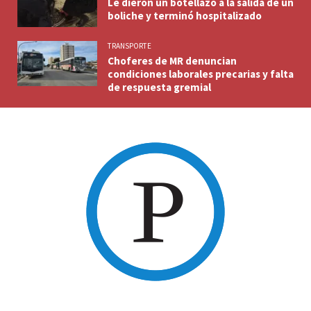
Le dieron un botellazo a la salida de un
boliche y terminó hospitalizado
TRANSPORTE
Choferes de MR denuncian
condiciones laborales precarias y falta
de respuesta gremial