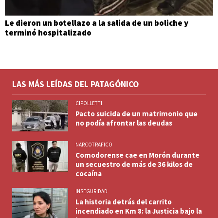
Le dieron un botellazo a la salida de un boliche y
terminó hospitalizado
LAS MÁS LEÍDAS DEL PATAGÓNICO
CIPOLLETTI
Pacto suicida de un matrimonio que
no podía afrontar las deudas
NARCOTRAFICO
Comodorense cae en Morón durante
un secuestro de más de 36 kilos de
cocaína
INSEGURIDAD
La historia detrás del carrito
incendiado en Km 8: la Justicia bajo la