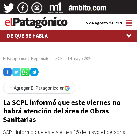
Tog
5 de agosto de 2026
nav
DE QUE SE HABLA
El Patagónico
|
Regionales
|
SCPL
-
14 mayo 2026
+
Agregar El Patagonico en
La SCPL informó que este viernes no
habrá atención del área de Obras
Sanitarias
SCPL informó que este viernes 15 de mayo el personal