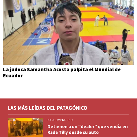
La judoca Samantha Acosta palpita el Mundial de
Ecuador
LAS MÁS LEÍDAS DEL PATAGÓNICO
NARCOMENUDEO
Detienen a un "dealer" que vendía en
Rada Tilly desde su auto