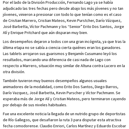
Por el lado de la División Producción, Fernando Lago ya se había
adjudicado las tres fechas pero desde abajo los más jóvenes y no tan
jóvenes, vinieron a presionar con todo lo que tenían como es el caso
de Cristian Marrero, Cristian Mateos, Kevin Purstcher, Darío Vázquez,
José Barbetta, Víctor Pachmann y los “Senior” Erito Dos Santos, Jorge
Alí y Enrique Pritchard que aún disparan muy bien.
Los desempeños dejaron a todos con una gran incógnita, ya que tras la
última etapa no se sabía a ciencia cierta quiénes eran los ganadores.
Las tablets arrojaron sus guarismos y Benjamín Cusumano leyó los
resultados, marcando una diferencia de casi nada de Lago con
respecto a Marrero, situación muy similar de Altuna contra Lucero en la
otra división.
También tuvieron muy buenos desempeños algunos usuales
animadores de la modalidad, como Erito Dos Santos, Diego Barros,
Darío Vazquez, José Barbetta, Kevin Purscher y Víctor Pachmann. Se
esperaba más de Jorge Alí y Cristian Mateos, pero terminaron cayendo
por debajo de sus niveles habituales.
Fue una excelente noticia la llegada de un nutrido grupo de deportistas
de Río Gallegos, que desafiaron la ruta 3 para disputar esta atractiva
fecha comodorense. Claudio Enriori, Carlos Martínez y Eduardo Escobar