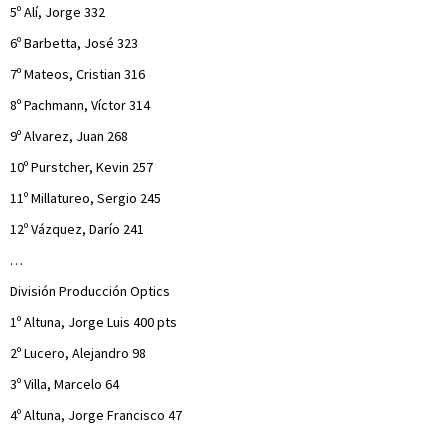
5º Alí, Jorge 332
6º Barbetta, José 323
7º Mateos, Cristian 316
8º Pachmann, Víctor 314
9º Alvarez, Juan 268
10º Purstcher, Kevin 257
11º Millatureo, Sergio 245
12º Vázquez, Darío 241
…
División Producción Optics
1º Altuna, Jorge Luis 400 pts
2º Lucero, Alejandro 98
3º Villa, Marcelo 64
4º Altuna, Jorge Francisco 47