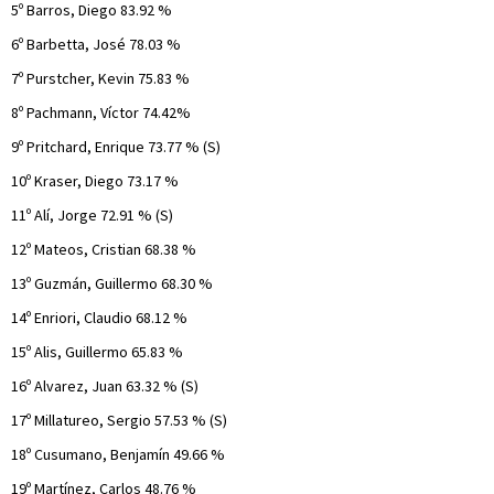
5º Barros, Diego 83.92 %
6º Barbetta, José 78.03 %
7º Purstcher, Kevin 75.83 %
8º Pachmann, Víctor 74.42%
9º Pritchard, Enrique 73.77 % (S)
10º Kraser, Diego 73.17 %
11º Alí, Jorge 72.91 % (S)
12º Mateos, Cristian 68.38 %
13º Guzmán, Guillermo 68.30 %
14º Enriori, Claudio 68.12 %
15º Alis, Guillermo 65.83 %
16º Alvarez, Juan 63.32 % (S)
17º Millatureo, Sergio 57.53 % (S)
18º Cusumano, Benjamín 49.66 %
19º Martínez, Carlos 48.76 %