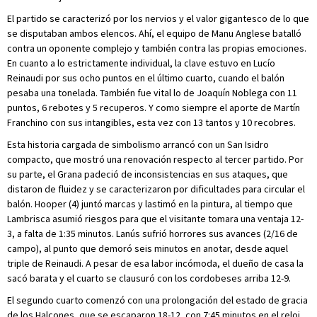
El partido se caracterizó por los nervios y el valor gigantesco de lo que
se disputaban ambos elencos. Ahí, el equipo de Manu Anglese batalló
contra un oponente complejo y también contra las propias emociones.
En cuanto a lo estrictamente individual, la clave estuvo en Lucío
Reinaudi por sus ocho puntos en el último cuarto, cuando el balón
pesaba una tonelada. También fue vital lo de Joaquín Noblega con 11
puntos, 6 rebotes y 5 recuperos. Y como siempre el aporte de Martín
Franchino con sus intangibles, esta vez con 13 tantos y 10 recobres.
Esta historia cargada de simbolismo arrancó con un San Isidro
compacto, que mostró una renovación respecto al tercer partido. Por
su parte, el Grana padeció de inconsistencias en sus ataques, que
distaron de fluidez y se caracterizaron por dificultades para circular el
balón. Hooper (4) juntó marcas y lastimó en la pintura, al tiempo que
Lambrisca asumió riesgos para que el visitante tomara una ventaja 12-
3, a falta de 1:35 minutos. Lanús sufrió horrores sus avances (2/16 de
campo), al punto que demoró seis minutos en anotar, desde aquel
triple de Reinaudi. A pesar de esa labor incómoda, el dueño de casa la
sacó barata y el cuarto se clausuró con los cordobeses arriba 12-9.
El segundo cuarto comenzó con una prolongación del estado de gracia
de los Halcones, que se escaparon 18-12, con 7:45 minutos en el reloj.