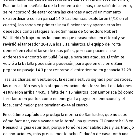
Esa fue la hora señalada de la tormenta de Lanús, que salió del asedio,
se reincorporó de estar contra las cuerdas y activó un momento
extraordinario con un parcial 14-0. Las bombas explotaron (4/10 en el
cuarto), los robos en primera línea funcionaron y aparecieron los
deseados contraataques. El ex Gimnasia de Comodoro Robert
Whitfield (9) trajo todos los puntos que escaseaban en el local y se
revirtió el tanteador 26-18, a los 5:11 minutos. El equipo de Porta
demoró en rehabilitarse de esas piñas, pero con paciencia se
enderezó y encontró en Suñé (6) agua para sus ataques. El trámite
volvió a la batalla posesión a posesión, para que en el cierre Sani
pegara un pasaje 14-3 para retirarse al entretiempo en ganancia 32-29.
Tras las charlas en vestuarios, la escena estuvo signada por los roces,
las marcas férreas y los ataques estacionados forzados. Los Halcones
estuvieron arriba 44-39, a falta de 4:15 minutos, con Lambrisca (5) como
faro tanto en puntos como en energía. La pugna era emocional y el
local cerró mejor para terminar 45-44 el cuarto.
En el último capítulo se produjo la merma de San Isidro, que no supo
cómo facturar, cada avance se le tornó una quimera. El Granate halló en
Reinaudi la guía espiritual, porque tomó responsabilidades y las tradujo
en anotaciones, más precisamente ocho. El dueño de casa tomó una