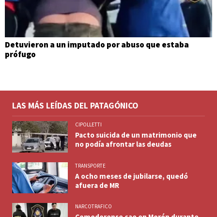
Detuvieron a un imputado por abuso que estaba
prófugo
LAS MÁS LEÍDAS DEL PATAGÓNICO
CIPOLLETTI
Pacto suicida de un matrimonio que
no podía afrontar las deudas
TRANSPORTE
A ocho meses de jubilarse, quedó
afuera de MR
NARCOTRAFICO
Comodorense cae en Morón durante