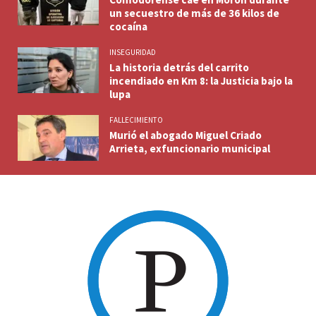
un secuestro de más de 36 kilos de
cocaína
INSEGURIDAD
La historia detrás del carrito
incendiado en Km 8: la Justicia bajo la
lupa
FALLECIMIENTO
Murió el abogado Miguel Criado
Arrieta, exfuncionario municipal