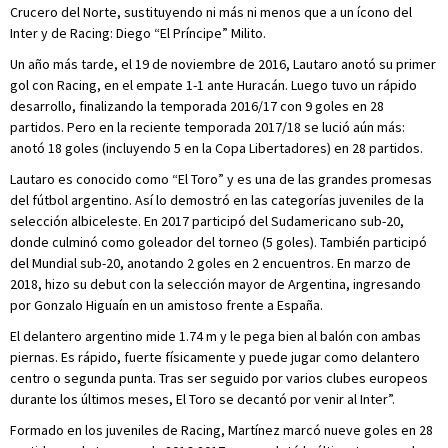
Crucero del Norte, sustituyendo ni más ni menos que a un ícono del
Inter y de Racing: Diego “El Príncipe” Milito.
Un año más tarde, el 19 de noviembre de 2016, Lautaro anotó su primer
gol con Racing, en el empate 1-1 ante Huracán. Luego tuvo un rápido
desarrollo, finalizando la temporada 2016/17 con 9 goles en 28
partidos. Pero en la reciente temporada 2017/18 se lució aún más:
anotó 18 goles (incluyendo 5 en la Copa Libertadores) en 28 partidos.
Lautaro es conocido como “El Toro” y es una de las grandes promesas
del fútbol argentino. Así lo demostró en las categorías juveniles de la
selección albiceleste. En 2017 participó del Sudamericano sub-20,
donde culminó como goleador del torneo (5 goles). También participó
del Mundial sub-20, anotando 2 goles en 2 encuentros. En marzo de
2018, hizo su debut con la selección mayor de Argentina, ingresando
por Gonzalo Higuaín en un amistoso frente a España.
El delantero argentino mide 1.74 m y le pega bien al balón con ambas
piernas. Es rápido, fuerte físicamente y puede jugar como delantero
centro o segunda punta. Tras ser seguido por varios clubes europeos
durante los últimos meses, El Toro se decantó por venir al Inter”.
Formado en los juveniles de Racing, Martínez marcó nueve goles en 28