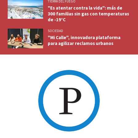
TIERRA DEL FUEGO
"Es atentar contra la vida": más de
300 familias sin gas con temperaturas
de -19°C
SOCIEDAD
"Mi Calle", innovadora plataforma
para agilizar reclamos urbanos