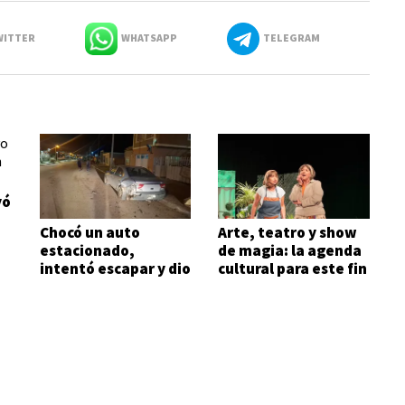
ITTER
WHATSAPP
TELEGRAM
yó
Chocó un auto
Arte, teatro y show
estacionado,
de magia: la agenda
intentó escapar y dio
cultural para este fin
1,72 de alcohol en
de semana
sangre