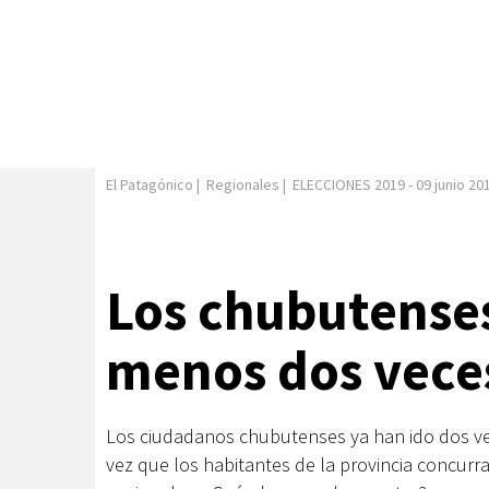
El Patagónico
|
Regionales
|
ELECCIONES 2019
-
09 junio 20
Los chubutenses
menos dos vece
Los ciudadanos chubutenses ya han ido dos vec
vez que los habitantes de la provincia concurr