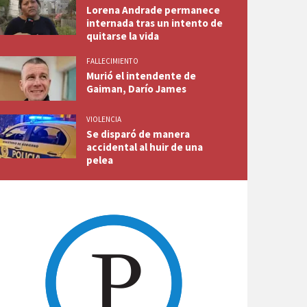
Lorena Andrade permanece
internada tras un intento de
quitarse la vida
FALLECIMIENTO
Murió el intendente de
Gaiman, Darío James
VIOLENCIA
Se disparó de manera
accidental al huir de una
pelea