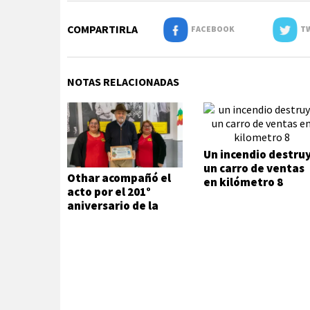
COMPARTIRLA
FACEBOOK
TW
NOTAS RELACIONADAS
Un incendio destru
un carro de ventas
Othar acompañó el
en kilómetro 8
acto por el 201°
aniversario de la
Independencia del
Estado Plurinacional
de Bolivia