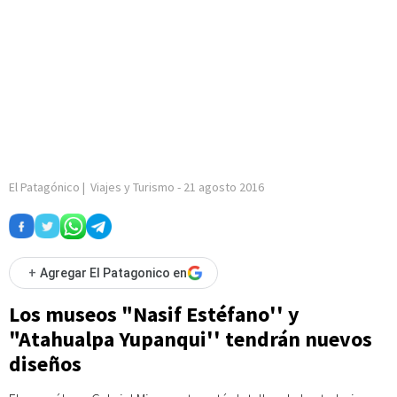
El Patagónico
|
Viajes y Turismo
-
21 agosto 2016
+
Agregar El Patagonico en
Los museos "Nasif Estéfano'' y
"Atahualpa Yupanqui'' tendrán nuevos
diseños