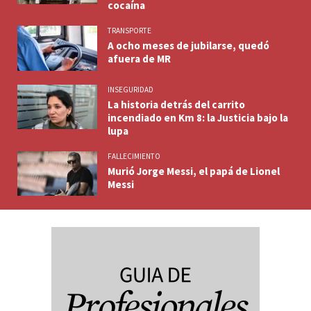
cocaína
TRANSPORTE
A ocho meses de jubilarse, quedó
afuera de MR
INSEGURIDAD
La historia detrás del carrito
incendiado en Km 8: la Justicia bajo la
lupa
FALLECIMIENTO
Murió Jorge Messi, el papá de Lionel
Messi