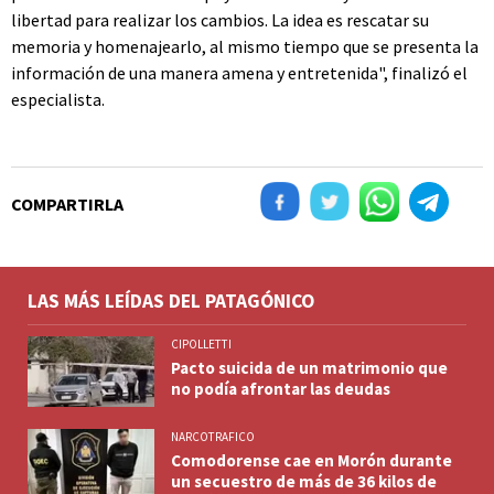
libertad para realizar los cambios. La idea es rescatar su
memoria y homenajearlo, al mismo tiempo que se presenta la
información de una manera amena y entretenida", finalizó el
especialista.
COMPARTIRLA
LAS MÁS LEÍDAS DEL PATAGÓNICO
CIPOLLETTI
Pacto suicida de un matrimonio que
no podía afrontar las deudas
NARCOTRAFICO
Comodorense cae en Morón durante
un secuestro de más de 36 kilos de