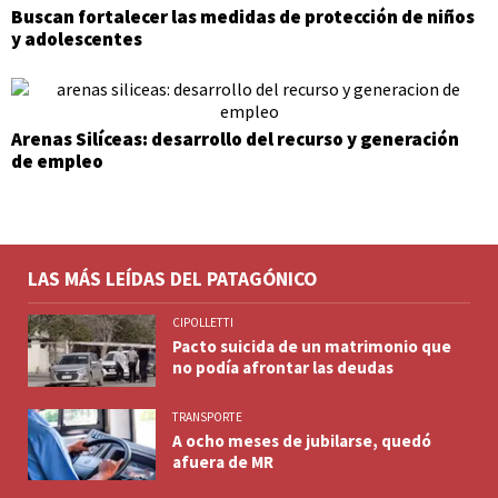
Buscan fortalecer las medidas de protección de niños
y adolescentes
Arenas Silíceas: desarrollo del recurso y generación
de empleo
LAS MÁS LEÍDAS DEL PATAGÓNICO
CIPOLLETTI
Pacto suicida de un matrimonio que
no podía afrontar las deudas
TRANSPORTE
A ocho meses de jubilarse, quedó
afuera de MR