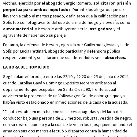
víctima, ejercida por el abogado Sergio Romero,
solicitaron prisión
perpetua para ambos imputados
. Durante los alegatos que se
llevaron a cabo el martes pasado, definieron que la calificación para
Solís fue con el agravante del uso de arma de fuego y alevosía, como
autor material
. A Kesen le atribuyeron ser la
instigadora
y el
agravante de haber sido su pareja.
En tanto, la defensa de Kesen , ejercida por Guillermo Iglesias y la de
Solís por Lucía Pettinari, abogado particular y defensora pública
respectivamente, solicitaron que sus defendidos sean
absueltos.
LA HORA DEL HOMICIDIO
Según planteó produjo entre las 22:10 y 22:20 del 25 de junio de 2014,
cuando Carolina Gayá y Domingo Expósito Moreno arribaron al
departamento que ocupaban en Santa Cruz 590, frente al cual
advirtieron la presencia de un Volkswagen Gol de color gris que ya
habían visto estacionado en inmediaciones de la casa de la acusada.
"El auto estaba en marcha, con sus luces apagadas y del lado del
conductor bajó una persona de 1,8 metros, robusta, vestida de negro,
con su rostro cubierto y a la cual se le veían los ojos; quien tomando el
arma con sus dos manos efectuó 5 disparos contra la humanidad de