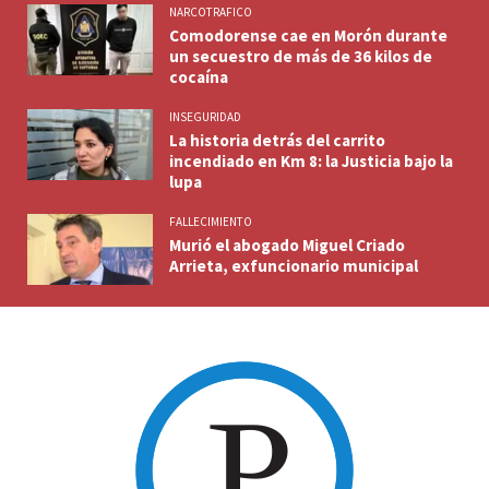
NARCOTRAFICO
Comodorense cae en Morón durante
un secuestro de más de 36 kilos de
cocaína
INSEGURIDAD
La historia detrás del carrito
incendiado en Km 8: la Justicia bajo la
lupa
FALLECIMIENTO
Murió el abogado Miguel Criado
Arrieta, exfuncionario municipal