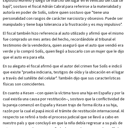
Expósito Moreno y luego se marchó del lugar en el vehículo del cual se
bajó", sostuvo el fiscal Adrián Cabral para referirse a la materialidad y
autoría en poder de Solís, sobre quien sostuvo que "tiene una
personalidad con rasgos de carácter narcisista y obsesivo. Puede ser
manipulado y tiene baja tolerancia a la frustración y es muy impulsivo".
El fiscal también hizo referencia al auto utilizado y afirmó que el mismo
fue comprado un mes antes del hecho, recordándole al tribunal el
testimonio de la vendedora, quien aseguró que el auto que vendió era
verde y lo compró Solís, quien llegó a buscarlo con un mujer que le dijo
que el auto era para ella.
En su alegato el fiscal afirmó que el autor del crimen fue Solís e indicó
que existe "prueba indiciaria, testigos de oída y la ubicación en el lugar
a través del satélite del celular". También dijo que sus características
físicas son coincidentes.
En cuanto a Kesen --con quien la víctima tuvo una hija en España y por la
cual existía una causa por restitución--, sostuvo que la conflictividad de
la pareja comenzó en España y Kesen trajo de forma ilícita a su hija,
razón por la cual el papá inició el trámite de restitución internacional. Al
respecto se refirió a todo el proceso judicial que se llevó a cabo en
nuestro país y que concluyó en que la niña debía regresar a su país de