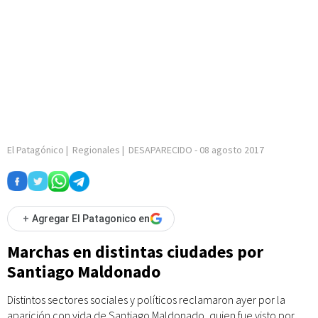
El Patagónico
|
Regionales
|
DESAPARECIDO
-
08 agosto 2017
+
Agregar El Patagonico en
Marchas en distintas ciudades por
Santiago Maldonado
Distintos sectores sociales y políticos reclamaron ayer por la
aparición con vida de Santiago Maldonado, quien fue visto por