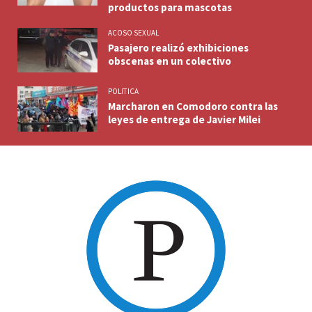
productos para mascotas
ACOSO SEXUAL
Pasajero realizó exhibiciones
obscenas en un colectivo
POLITICA
Marcharon en Comodoro contra las
leyes de entrega de Javier Milei