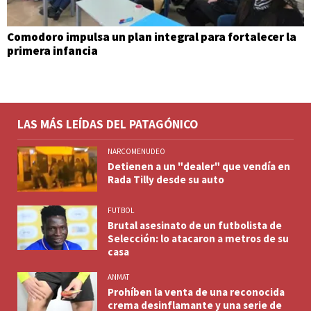
Comodoro impulsa un plan integral para fortalecer la
primera infancia
LAS MÁS LEÍDAS DEL PATAGÓNICO
NARCOMENUDEO
Detienen a un "dealer" que vendía en
Rada Tilly desde su auto
FUTBOL
Brutal asesinato de un futbolista de
Selección: lo atacaron a metros de su
casa
ANMAT
Prohíben la venta de una reconocida
crema desinflamante y una serie de