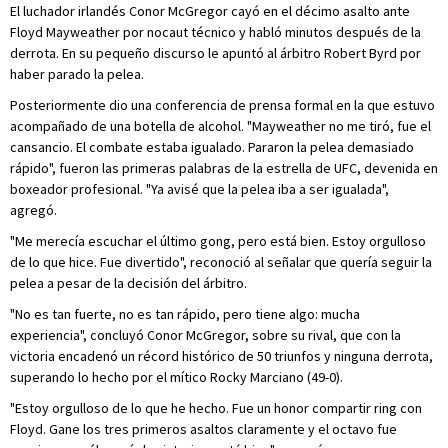
El luchador irlandés Conor McGregor cayó en el décimo asalto ante
Floyd Mayweather por nocaut técnico y habló minutos después de la
derrota. En su pequeño discurso le apuntó al árbitro Robert Byrd por
haber parado la pelea.
Posteriormente dio una conferencia de prensa formal en la que estuvo
acompañado de una botella de alcohol. "Mayweather no me tiró, fue el
cansancio. El combate estaba igualado. Pararon la pelea demasiado
rápido", fueron las primeras palabras de la estrella de UFC, devenida en
boxeador profesional. "Ya avisé que la pelea iba a ser igualada",
agregó.
"Me merecía escuchar el último gong, pero está bien. Estoy orgulloso
de lo que hice. Fue divertido", reconoció al señalar que quería seguir la
pelea a pesar de la decisión del árbitro.
"No es tan fuerte, no es tan rápido, pero tiene algo: mucha
experiencia", concluyó Conor McGregor, sobre su rival, que con la
victoria encadenó un récord histórico de 50 triunfos y ninguna derrota,
superando lo hecho por el mítico Rocky Marciano (49-0).
"Estoy orgulloso de lo que he hecho. Fue un honor compartir ring con
Floyd. Gane los tres primeros asaltos claramente y el octavo fue