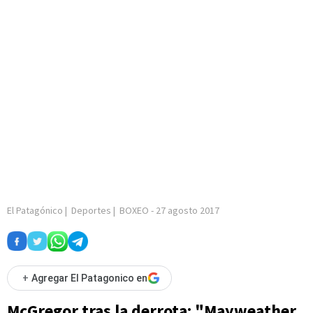
El Patagónico
|
Deportes
|
BOXEO
-
27 agosto 2017
+
Agregar El Patagonico en
McGregor tras la derrota: "Mayweather