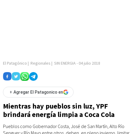
El Patagónico
|
Regionales
|
SIN ENERGIA
-
04 julio 2018
+
Agregar El Patagonico en
Mientras hay pueblos sin luz, YPF
brindará energía limpia a Coca Cola
Pueblos como Gobernador Costa, José de San Martín, Alto Río
Senguer y Río Mayo entre otros, deben, en pleno invierno, limitar