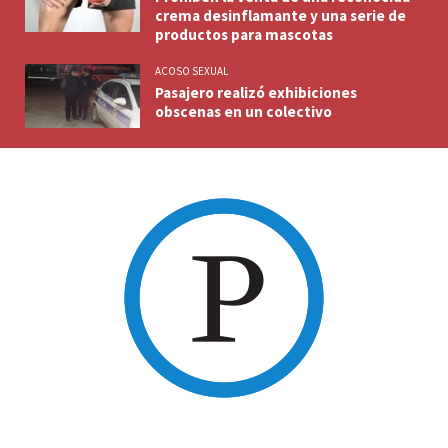
crema desinflamante y una serie de
productos para mascotas
ACOSO SEXUAL
Pasajero realizó exhibiciones
obscenas en un colectivo