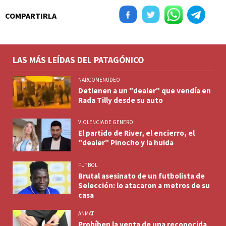
COMPARTIRLA
LAS MÁS LEÍDAS DEL PATAGÓNICO
NARCOMENUDEO
Detienen a un "dealer" que vendía en
Rada Tilly desde su auto
VIOLENCIA DE GENERO
El partido de River, el encierro, el
"dealer" Pinocho y la huida
FUTBOL
Brutal asesinato de un futbolista de
Selección: lo atacaron a metros de su
casa
ANMAT
Prohíben la venta de una reconocida