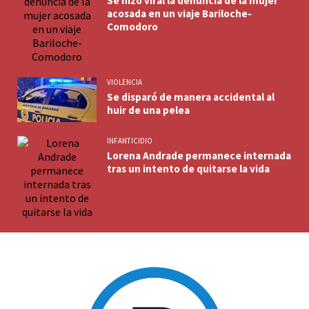
Se hizo viral la denuncia de la mujer
acosada en un viaje Bariloche-
Comodoro
VIOLENCIA
Se disparó de manera accidental al
huir de una pelea
INFANTICIDIO
Lorena Andrade permanece internada
tras un intento de quitarse la vida