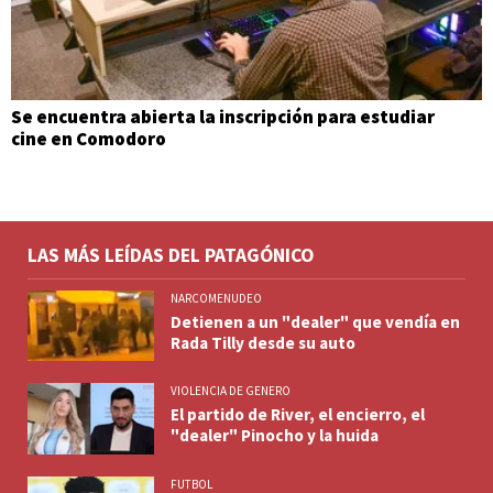
Se encuentra abierta la inscripción para estudiar
cine en Comodoro
LAS MÁS LEÍDAS DEL PATAGÓNICO
NARCOMENUDEO
Detienen a un "dealer" que vendía en
Rada Tilly desde su auto
VIOLENCIA DE GENERO
El partido de River, el encierro, el
"dealer" Pinocho y la huida
FUTBOL