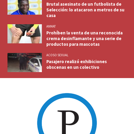
Brutal asesinato de un futbolista de
Selección: lo atacaron a metros de su
casa
ANMAT
Prohíben la venta de una reconocida
crema desinflamante y una serie de
productos para mascotas
ACOSO SEXUAL
Pasajero realizó exhibiciones
obscenas en un colectivo