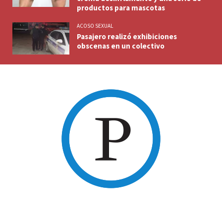
productos para mascotas
ACOSO SEXUAL
Pasajero realizó exhibiciones
obscenas en un colectivo