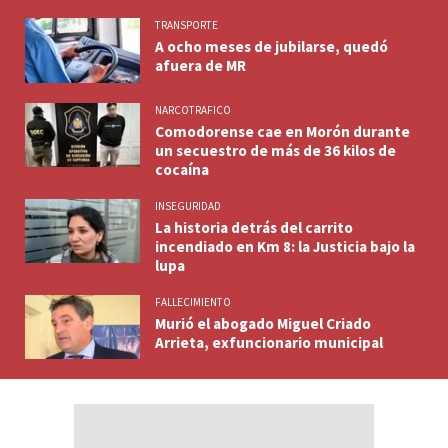
TRANSPORTE
A ocho meses de jubilarse, quedó
afuera de MR
NARCOTRAFICO
Comodorense cae en Morón durante
un secuestro de más de 36 kilos de
cocaína
INSEGURIDAD
La historia detrás del carrito
incendiado en Km 8: la Justicia bajo la
lupa
FALLECIMIENTO
Murió el abogado Miguel Criado
Arrieta, exfuncionario municipal