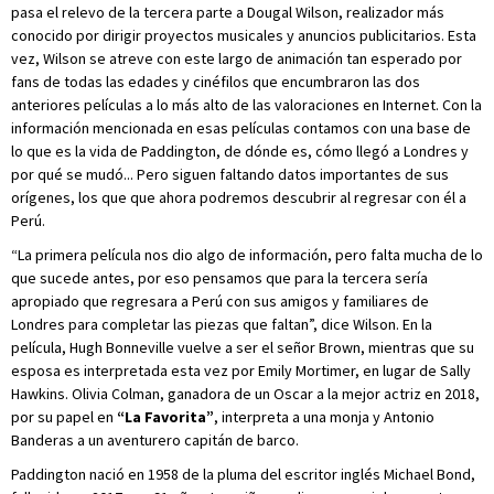
pasa el relevo de la tercera parte a Dougal Wilson, realizador más
conocido por dirigir proyectos musicales y anuncios publicitarios. Esta
vez, Wilson se atreve con este largo de animación tan esperado por
fans de todas las edades y cinéfilos que encumbraron las dos
anteriores películas a lo más alto de las valoraciones en Internet. Con la
información mencionada en esas películas contamos con una base de
lo que es la vida de Paddington, de dónde es, cómo llegó a Londres y
por qué se mudó... Pero siguen faltando datos importantes de sus
orígenes, los que que ahora podremos descubrir al regresar con él a
Perú.
“La primera película nos dio algo de información, pero falta mucha de lo
que sucede antes, por eso pensamos que para la tercera sería
apropiado que regresara a Perú con sus amigos y familiares de
Londres para completar las piezas que faltan”, dice Wilson. En la
película, Hugh Bonneville vuelve a ser el señor Brown, mientras que su
esposa es interpretada esta vez por Emily Mortimer, en lugar de Sally
Hawkins. Olivia Colman, ganadora de un Oscar a la mejor actriz en 2018,
por su papel en
“La Favorita”
, interpreta a una monja y Antonio
Banderas a un aventurero capitán de barco.
Paddington nació en 1958 de la pluma del escritor inglés Michael Bond,