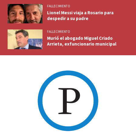
FALLECIMIENTO
Lionel Messi viaja a Rosario para
despedir a su padre
FALLECIMIENTO
Murió el abogado Miguel Criado
Arrieta, exfuncionario municipal