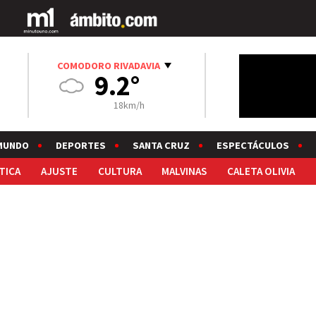
COMODORO RIVADAVIA
9.2°
18km/h
MUNDO
DEPORTES
SANTA CRUZ
ESPECTÁCULOS
TICA
AJUSTE
CULTURA
MALVINAS
CALETA OLIVIA