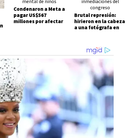
Condenaron a Meta a
pagar US$567
Brutal represión:
millones por afectar
hirieron en la cabeza
on
la salud mental de
a una fotógrafa en
niños
las inmediaciones
del Congreso