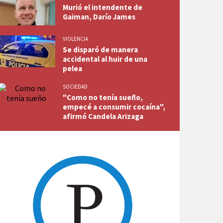
Murió el intendente de
Gaiman, Darío James
VIOLENCIA
Se disparó de manera
accidental al huir de una
pelea
SOCIEDAD
"Como no tenía sueño,
empecé a consumir cocaína",
afirmó Candela Arizaga