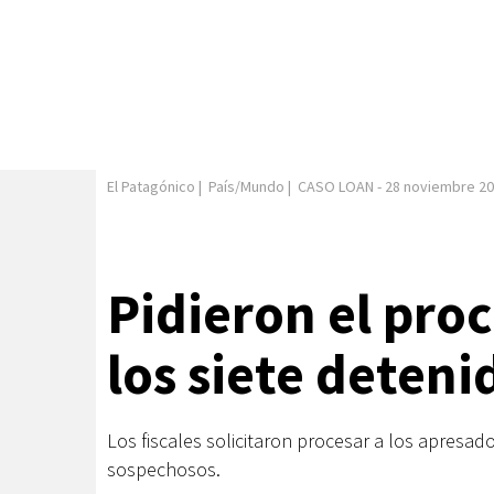
El Patagónico
|
País/Mundo
|
CASO LOAN
-
28 noviembre 2
Pidieron el pro
los siete deteni
Los fiscales solicitaron procesar a los apresad
sospechosos.