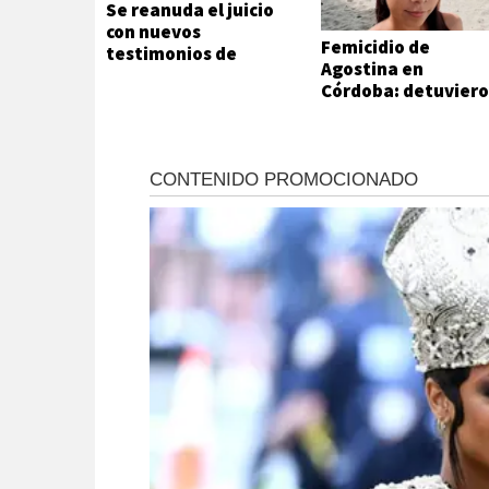
Se reanuda el juicio
con nuevos
Femicidio de
testimonios de
Agostina en
civiles y policías
Córdoba: detuvier
a dos inquilinos de
Barrelier