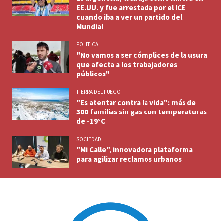
EE.UU. y fue arrestada por el ICE
cuando iba a ver un partido del
Mundial
POLITICA
"No vamos a ser cómplices de la usura
que afecta a los trabajadores
públicos"
TIERRA DEL FUEGO
"Es atentar contra la vida": más de
300 familias sin gas con temperaturas
de -19°C
SOCIEDAD
"Mi Calle", innovadora plataforma
para agilizar reclamos urbanos