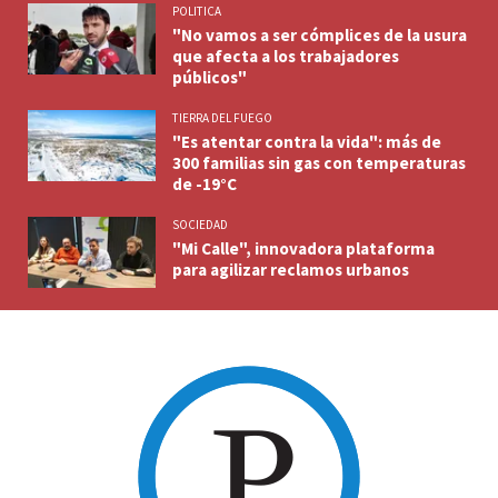
POLITICA
"No vamos a ser cómplices de la usura
que afecta a los trabajadores
públicos"
TIERRA DEL FUEGO
"Es atentar contra la vida": más de
300 familias sin gas con temperaturas
de -19°C
SOCIEDAD
"Mi Calle", innovadora plataforma
para agilizar reclamos urbanos